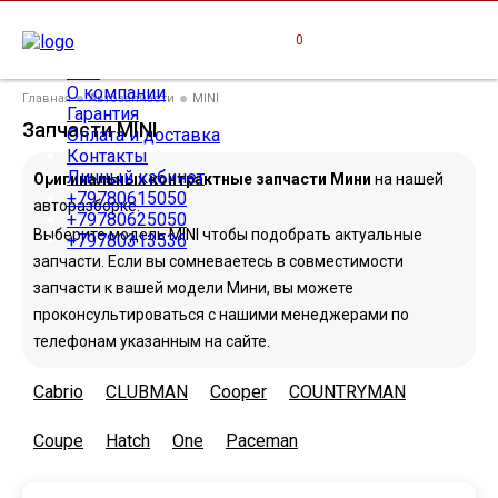
Главная
0
Каталог запчастей
СТО
ОТДЕЛ ПОДБОРА
О компании
Главная
Автозапчасти
MINI
+7 (
978
)
031-35-36
Гарантия
Запчасти MINI
+7 (
978
)
063-50-50
Оплата и доставка
Контакты
+7 (
978
)
064-50-50
Личный кабинет
Оригинальных контрактные запчасти Мини
на нашей
+7 (
978
)
061-50-50
+79780615050
авторазборке.
Обратный звонок
+79780625050
Выберите модель MINI чтобы подобрать актуальные
+79780313536
запчасти. Если вы сомневаетесь в совместимости
запчасти к вашей модели Мини, вы можете
проконсультироваться с нашими менеджерами по
телефонам указанным на сайте.
Cabrio
CLUBMAN
Cooper
COUNTRYMAN
Coupe
Hatch
One
Paceman