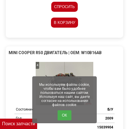
СПРОСИТЬ
В КОРЗИНУ
MINI COOPER R50 ДВИГАТЕЛЬ | OEM: W10B16AB
4
Мы используем файлы cookie,
чтобы вам было удобнее
пользоваться нашим сайтом.
Используя наш сайт, вы даете
согласие на использование
файлов cookie.
Состояние:
Б/У
ОК
Год:
2009
Поиск запчасти
Артикул:
15039904