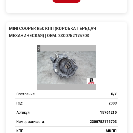
MINI COOPER R50 КПП (КОРОБКА ПЕРЕДАЧ
МЕХАНИЧЕСКАЯ) | OEM: 2300752175703
3
Состояние:
Б/У
Год:
2003
Артикул:
15764210
Номер запчасти:
2300752175703
КПП:
МКПП