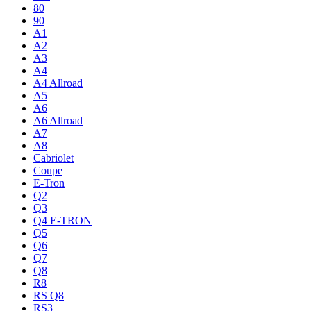
80
90
A1
A2
A3
A4
A4 Allroad
A5
A6
A6 Allroad
A7
A8
Cabriolet
Coupe
E-Tron
Q2
Q3
Q4 E-TRON
Q5
Q6
Q7
Q8
R8
RS Q8
RS3