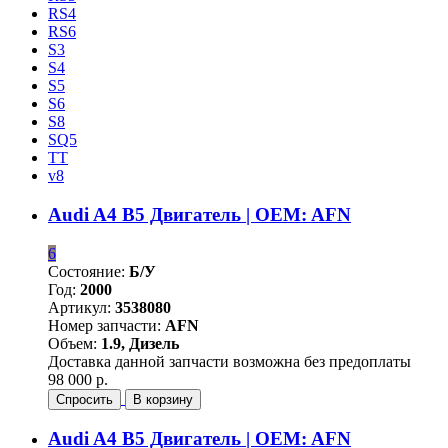
RS4
RS6
S3
S4
S5
S6
S8
SQ5
TT
v8
Audi A4 B5 Двигатель | OEM: AFN
6
Состояние:
Б/У
Год:
2000
Артикул:
3538080
Номер запчасти:
AFN
Объем:
1.9, Дизель
Доставка данной запчасти возможна без предоплаты
98 000 р.
Спросить
В корзину
Audi A4 B5 Двигатель | OEM: AFN