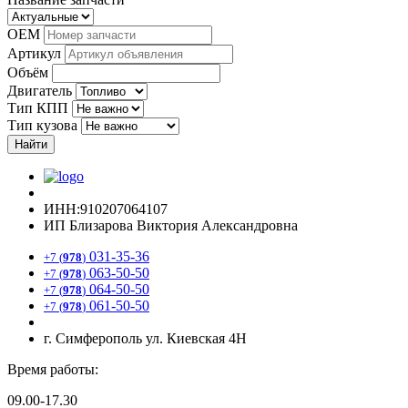
OEM
Артикул
Объём
Двигатель
Тип КПП
Тип кузова
Найти
ИНН:910207064107
ИП Близарова Виктория Александровна
031-35-36
+7 (
978
)
063-50-50
+7 (
978
)
064-50-50
+7 (
978
)
061-50-50
+7 (
978
)
г. Симферополь ул. Киевская 4Н
Время работы:
09.00-17.30