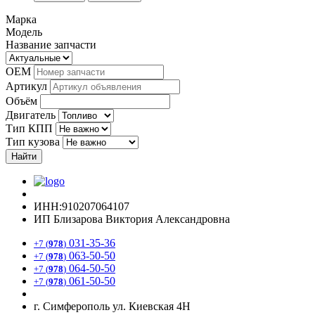
Марка
Модель
Название запчасти
OEM
Артикул
Объём
Двигатель
Тип КПП
Тип кузова
Найти
ИНН:910207064107
ИП Близарова Виктория Александровна
031-35-36
+7 (
978
)
063-50-50
+7 (
978
)
064-50-50
+7 (
978
)
061-50-50
+7 (
978
)
г. Симферополь ул. Киевская 4Н