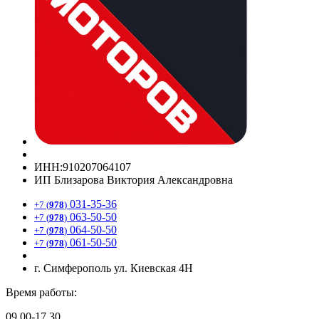
ИНН:910207064107
ИП Близарова Виктория Александровна
031-35-36
+7 (
978
)
063-50-50
+7 (
978
)
064-50-50
+7 (
978
)
061-50-50
+7 (
978
)
г. Симферополь ул. Киевская 4Н
Время работы:
09.00-17.30