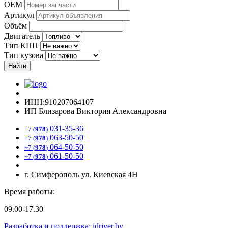
OEM
Артикул
Объём
Двигатель
Тип КПП
Тип кузова
Найти
ИНН:910207064107
ИП Близарова Виктория Александровна
031-35-36
+7 (
978
)
063-50-50
+7 (
978
)
064-50-50
+7 (
978
)
061-50-50
+7 (
978
)
г. Симферополь ул. Киевская 4Н
Время работы:
09.00-17.30
Разработка и поддержка: idriver.by