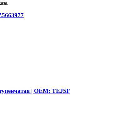
аза.
Z5663977
тупенчатая | OEM: TEJ5F