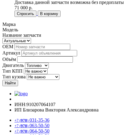
Доставка данной запчасти возможна без предоплаты
71 000 р.
Спросить
В корзину
Марка
Модель
Название запчасти
OEM
Артикул
Объём
Двигатель
Тип КПП
Тип кузова
Найти
ИНН:910207064107
ИП Близарова Виктория Александровна
031-35-36
+7 (
978
)
063-50-50
+7 (
978
)
064-50-50
+7 (
978
)