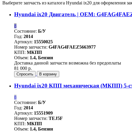
Выберите запчасть из каталога Hyundai ix20 для оформления зак
Hyundai ix20 Двигатель | OEM: G4FAG4FAE
8
Состояние:
Б/У
Год:
2014
Артикул:
15550025
Номер запчасти:
G4FAG4FAEZ5663977
КПП:
МКПП
Объем:
1.4, Бензин
Доставка данной запчасти возможна без предоплаты
81 000 р.
Спросить
В корзину
Hyundai ix20 КПП механическая (МКПП) 5-с
8
Состояние:
Б/У
Год:
2014
Артикул:
15551909
Номер запчасти:
TEJ5F
КПП:
МКПП
Объем:
1.4, Бензин